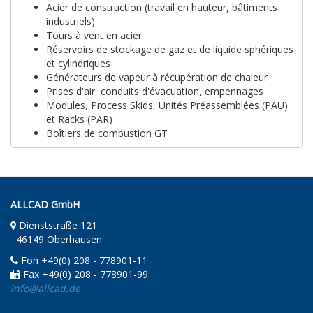
Acier de construction (travail en hauteur, bâtiments
industriels)
Tours à vent en acier
Réservoirs de stockage de gaz et de liquide sphériques
et cylindriques
Générateurs de vapeur à récupération de chaleur
Prises d'air, conduits d'évacuation, empennages
Modules, Process Skids, Unités Préassemblées (PAU)
et Racks (PAR)
Boîtiers de combustion GT
ALLCAD GmbH
Dienststraße 121
46149 Oberhausen
Fon +49(0) 208 - 778901-11
Fax +49(0) 208 - 778901-99
info@allcad.de