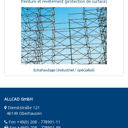
Peinture et revêtement (protection de surface)
Echafaudage (industriel / spécialisé)
ALLCAD GmbH
Dienststraße 121
46149 Oberhausen
Fon +49(0) 208 - 778901-11
Fax +49(0) 208 - 778901-99