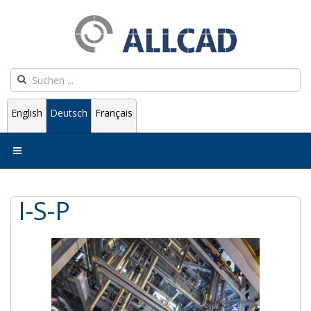
English
Deutsch
Français
I-S-P